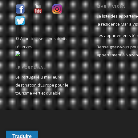
MAR A VISTA
La liste des appartem
la résidence Mar a Vis
Les appartements té
© Atlantickisses, tous droits
réservés
Renseignez-vous pou
appartement à Nazar
LE PORTUGAL
Le Portugal élu meilleure
destination d’Europe pour le
tourisme vert et durable
Traduire