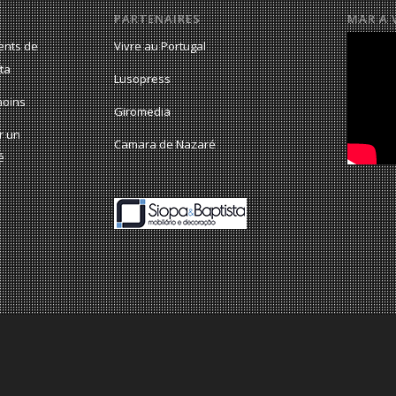
PARTENAIRES
MAR A 
ents de
Vivre au Portugal
ta
Lusopress
moins
Giromedia
r un
Camara de Nazaré
é