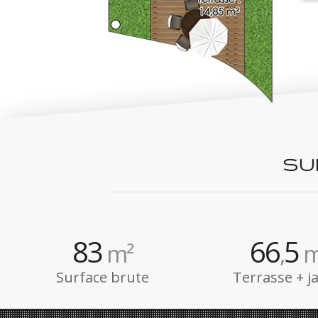
SU
83
66
5
m²
,
m
Surface brute
Terrasse + j