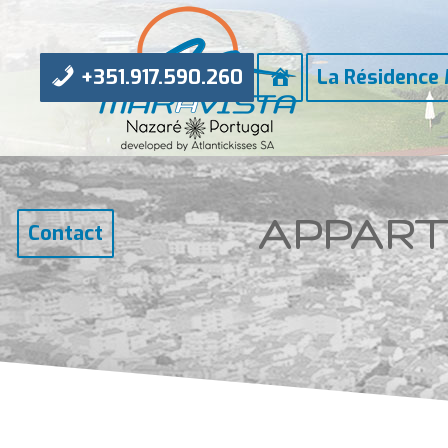
Accueil
+351.917.590.260
La Résidence 
APPAR
Contact