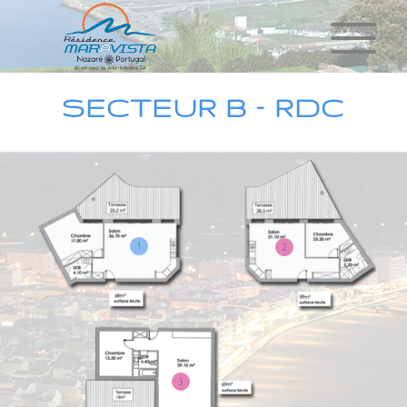
SECTEUR B – RDC
1
2
3