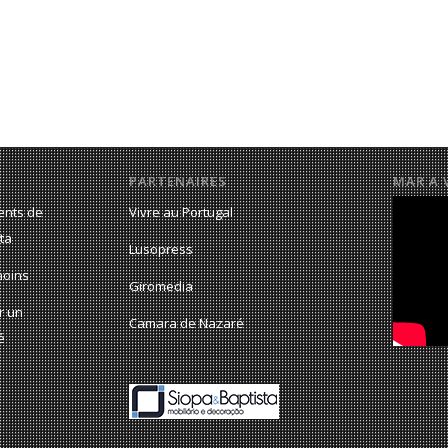
PARTENAIRES
MAR A 
ents de
Vivre au Portugal
ta
Lusopress
moins
Giromedia
r un
Camara de Nazaré
é