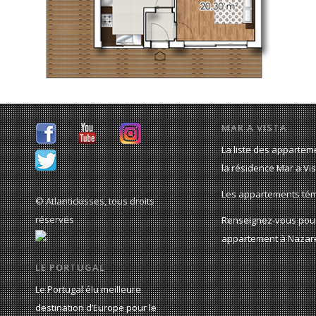
MAR A VISTA
La liste des appartem
la résidence Mar a Vis
Les appartements té
© Atlantickisses, tous droits
réservés
Renseignez-vous pou
appartement à Nazar
LE PORTUGAL
Le Portugal élu meilleure
destination d’Europe pour le