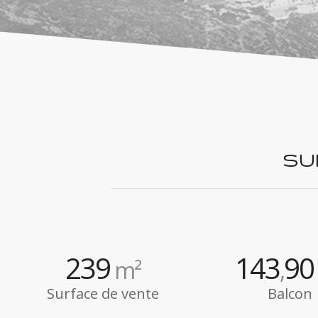
SU
239
143
90
m²
,
Surface de vente
Balcon