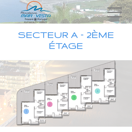
SECTEUR A – 2ÈME
ÉTAGE
4
3
2
1